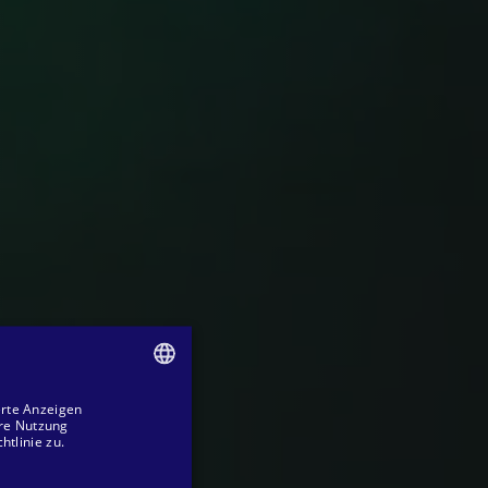
erte Anzeigen
SPANISH
ere Nutzung
tlinie zu.
ENGLISH
GERMAN