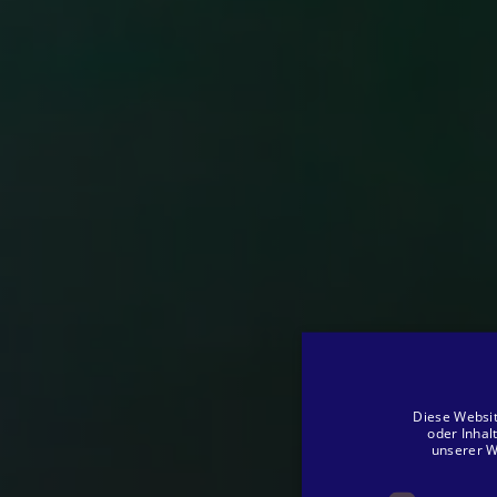
Diese Websit
oder Inhal
unserer W